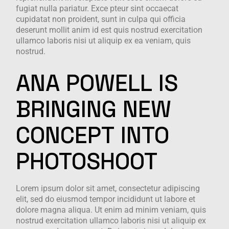
fugiat nulla pariatur. Exce pteur sint occaecat
cupidatat non proident, sunt in culpa qui officia
deserunt mollit anim id est quis nostrud exercitation
ullamco laboris nisi ut aliquip ex ea veniam, quis
nostrud.
ANA
POWELL
IS
BRINGING
NEW
CONCEPT
INTO
PHOTOSHOOT
Lorem ipsum dolor sit amet, consectetur adipiscing
elit, sed do eiusmod tempor incididunt ut labore et
dolore magna aliqua. Ut enim ad minim veniam, quis
nostrud exercitation ullamco laboris nisi ut aliquip ex