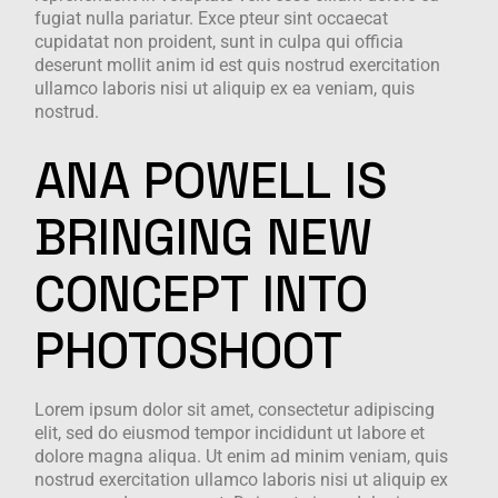
fugiat nulla pariatur. Exce pteur sint occaecat
cupidatat non proident, sunt in culpa qui officia
deserunt mollit anim id est quis nostrud exercitation
ullamco laboris nisi ut aliquip ex ea veniam, quis
nostrud.
ANA
POWELL
IS
BRINGING
NEW
CONCEPT
INTO
PHOTOSHOOT
Lorem ipsum dolor sit amet, consectetur adipiscing
elit, sed do eiusmod tempor incididunt ut labore et
dolore magna aliqua. Ut enim ad minim veniam, quis
nostrud exercitation ullamco laboris nisi ut aliquip ex