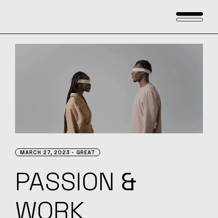
MARCH 27, 2023
GREAT
PASSION
&
WORK